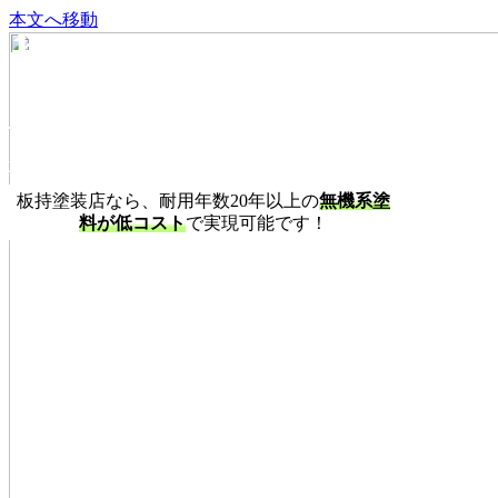
本文へ移動
地球にやさし
板持塗装店は、省エネで地球や家計にやさしいエ
板持塗装店なら、
耐用年数20年以上の
無機系塗
料が低コスト
で実現可能です！