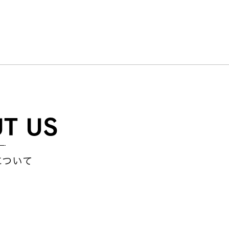
さを…
T US
コビジネスを推進します。
について