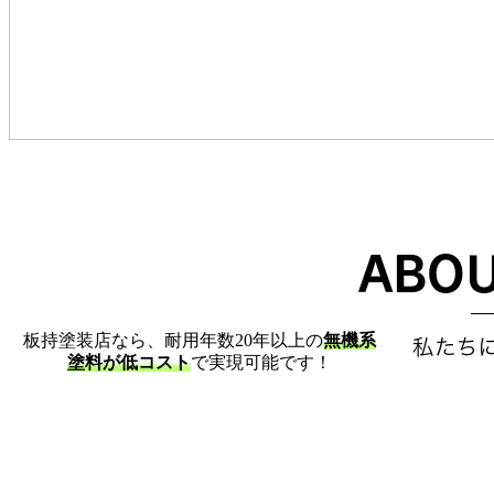
地球にやさし
ABOU
板持塗装店は、省エネで地球や家計にやさしいエ
板持塗装店なら、
耐用年数20年以上の
無機系
私たち
塗料が低コスト
で実現可能です！